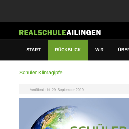
START
RÜCKBLICK
WIR
ÜBE
Schüler Klimagipfel
Veröffentlicht: 29. September 2019