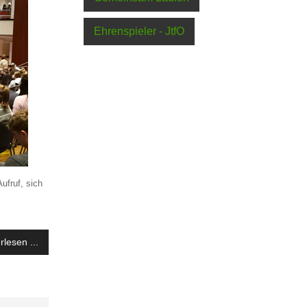
Ehrenspieler - JtfO
ufruf, sich
rlesen ...