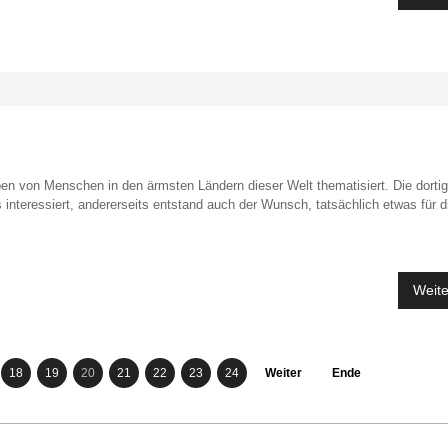
en von Menschen in den ärmsten Ländern dieser Welt thematisiert. Die dorti
nteressiert, andererseits entstand auch der Wunsch, tatsächlich etwas für d
Weite
18
19
20
21
22
23
24
Weiter
Ende