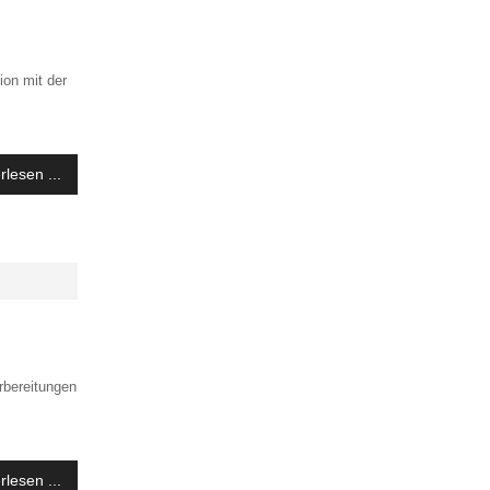
ion mit der
rlesen ...
rbereitungen
rlesen ...