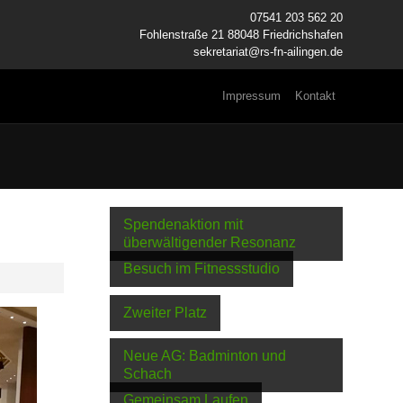
07541 203 562 20
Fohlenstraße 21 88048 Friedrichshafen
sekretariat@rs-fn-ailingen.de
Impressum
Kontakt
Spendenaktion mit
überwältigender Resonanz
Besuch im Fitnessstudio
Zweiter Platz
Neue AG: Badminton und
Schach
Gemeinsam Laufen