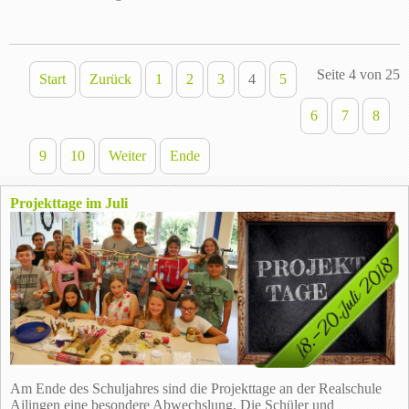
Seite 4 von 25
Start
Zurück
1
2
3
4
5
6
7
8
9
10
Weiter
Ende
Projekttage im Juli
Am Ende des Schuljahres sind die Projekttage an der Realschule
Ailingen eine besondere Abwechslung. Die Schüler und