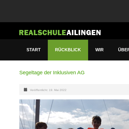
START
RÜCKBLICK
WIR
ÜBE
Segeltage der Inklusiven AG
Veröffentlicht: 19. Mai 2022