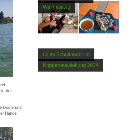
Wellnesstag
6b im Schullandheim
Krippenausstellung 2024
und
nkt des
ie Boote und
nder Hände