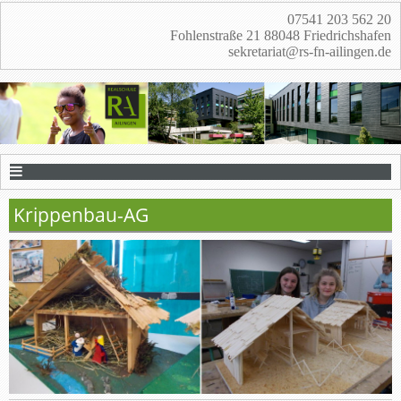
07541 203 562 20
Fohlenstraße 21 88048 Friedrichshafen
sekretariat@rs-fn-ailingen.de
Krippenbau-AG